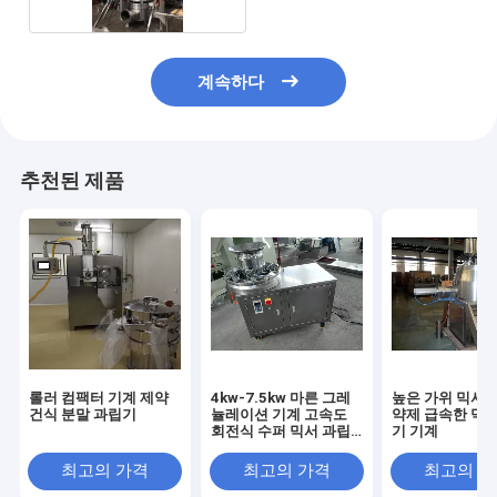
계속하다
추천된 제품
롤러 컴팩터 기계 제약
4kw-7.5kw 마른 그레
높은 가위 믹서 
건식 분말 과립기
뉼레이션 기계 고속도
약제 급속한 믹서
회전식 수퍼 믹서 과립
기 기계
기
최고의 가격
최고의 가격
최고의 