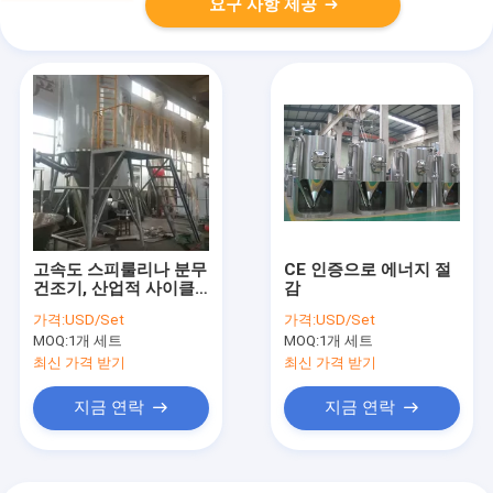
요구 사항 제공
고속도 스피룰리나 분무
CE 인증으로 에너지 절
건조기, 산업적 사이클
감
론 분무 건조기 기계
가격:
USD/Set
가격:
USD/Set
MOQ:
1개 세트
MOQ:
1개 세트
최신 가격 받기
최신 가격 받기
지금 연락
지금 연락